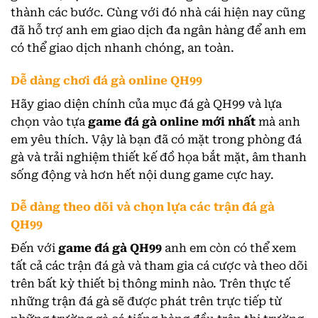
thành các bước. Cùng với đó nhà cái hiện nay cũng
đã hỗ trợ anh em giao dịch đa ngân hàng để anh em
có thể giao dịch nhanh chóng, an toàn.
Dễ dàng chơi đá gà online QH99
Hãy giao diện chính của mục đá gà QH99 và lựa
chọn vào tựa
game đá gà online mới nhất
mà anh
em yêu thích. Vậy là bạn đã có mặt trong phòng đá
gà và trải nghiệm thiết kế đồ họa bắt mặt, âm thanh
sống động và hơn hết nội dung game cực hay.
Dễ dàng theo dõi và chọn lựa các trận đá gà
QH99
Đến với
game đá gà QH99
anh em còn có thể xem
tất cả các trận đá gà và tham gia cá cược và theo dõi
trên bất kỳ thiết bị thông minh nào. Trên thực tế
những trận đá gà sẽ được phát trên trực tiếp từ