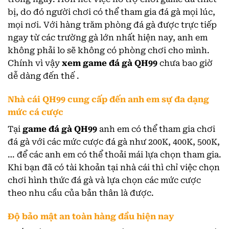
bị, do đó người chơi có thể tham gia đá gà mọi lúc,
mọi nơi. Với hàng trăm phòng đá gà được trực tiếp
ngay từ các trường gà lớn nhất hiện nay, anh em
không phải lo sẽ không có phòng chơi cho mình.
Chính vì vậy
xem
game đá gà QH99
chưa bao giờ
dễ dàng đến thế .
Nhà cái QH99 cung cấp đến anh em sự đa dạng
mức cá cược
Tại
game đá gà QH99
anh em có thể tham gia chơi
đá gà với các mức cược đá gà như 200K, 400K, 500K,
… để các anh em có thể thoải mái lựa chọn tham gia.
Khi bạn đã có tài khoản tại nhà cái thì chỉ việc chọn
chơi hình thức đá gà và lựa chọn các mức cược
theo nhu cầu của bản thân là được.
Độ bảo mật an toàn hàng đầu hiện nay