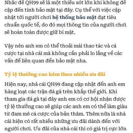
Nhắc đề QH99 sẽ là một thiếu sót lớn khi không đề
cập đến tính bảo mật tại đây. Cụ thể với việc cập
nhật tới người chơi
hệ thống bảo mật
đạt tiêu
chuẩn quốc tế, do đó mọi thông tin của người chơi
sẽ hoàn toàn được giữ bí mật.
Vậy nên anh em có thể thoải mái thao tác và cá
cược tại nhà cái mà không cần phải lo lắng về các
vấn đề liên quan đến bảo mật nha.
Tỷ lệ thưởng cao kèm theo nhiều ưu đãi
Hiện nay, nhà cái QH99 đang cập nhật đến anh em
hàng loạt các trận đá gà trên khắp thế giới. Khi
tham gia đá gà tại đây anh em có cơ hội nhận được
tỷ lệ thưởng cao sẽ giúp các anh em có thể làm giàu
từ đam mê cá cược của bản thâm. Thêm nữa là nhà
cái hiện có rất nhiều những ưu đãi dành đến với
người chơi. Ưu đãi của nhà cái thì có giá trị cực lớn