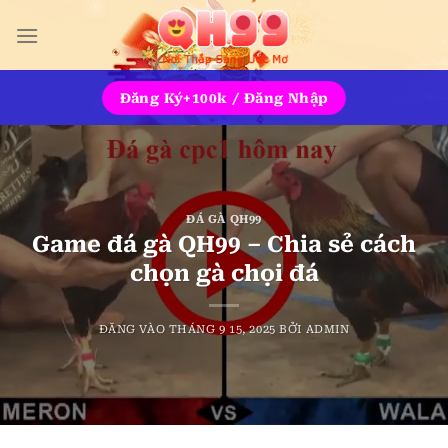
Bỏ
qua
nội
dung
Đăng Ký+100k / Đăng Nhập
ĐÁ GÀ QH99
Game đá gà QH99 – Chia sẻ cách
chọn gà chọi đá
ĐĂNG VÀO
THÁNG 9 15, 2025
BỞI
ADMIN