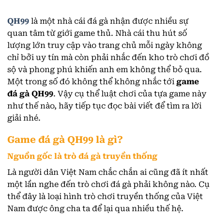
QH99
là một nhà cái đá gà nhận được nhiều sự
quan tâm từ giới game thủ. Nhà cái thu hút số
lượng lớn truy cập vào trang chủ mỗi ngày không
chỉ bởi uy tín mà còn phải nhắc đến kho trò chơi đồ
sộ và phong phú khiến anh em không thể bỏ qua.
Một trong số đó không thể không nhắc tới
game
đá gà QH99
. Vậy cụ thể luật chơi của tựa game này
như thế nào, hãy tiếp tục đọc bài viết để tìm ra lời
giải nhé.
Game đá gà QH99 là gì?
Nguồn gốc là trò đá gà truyền thống
Là người dân Việt Nam chắc chắn ai cũng đã ít nhất
một lần nghe đến trò chơi đá gà phải không nào. Cụ
thể đây là loại hình trò chơi truyền thống của Việt
Nam được ông cha ta để lại qua nhiều thế hệ.