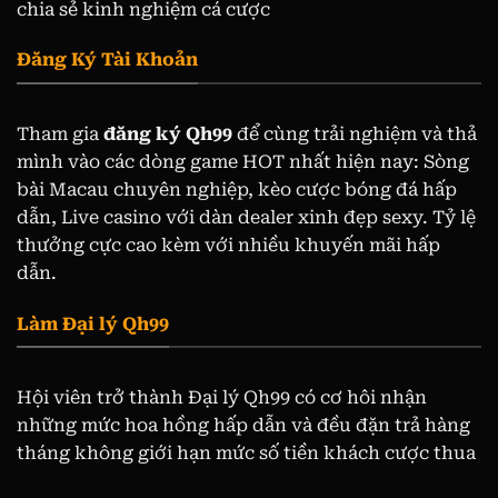
chia sẻ kinh nghiệm cá cược
Đăng Ký Tài Khoản
Tham gia
đăng ký Qh99
để cùng trải nghiệm và thả
mình vào các dòng game HOT nhất hiện nay: Sòng
bài Macau chuyên nghiệp, kèo cược bóng đá hấp
dẫn, Live casino với dàn dealer xinh đẹp sexy. Tỷ lệ
thưởng cực cao kèm với nhiều khuyến mãi hấp
dẫn.
Làm Đại lý Qh99
Hội viên trở thành Đại lý Qh99 có cơ hôi nhận
những mức hoa hồng hấp dẫn và đều đặn trả hàng
tháng không giới hạn mức số tiền khách cược thua