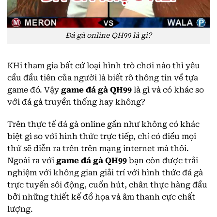
Đá gà online QH99 là gì?
KHi tham gia bất cứ loại hình trò chơi nào thì yêu
cầu đầu tiên của người là biết rõ thông tin về tựa
game đó. Vậy
game đá gà QH99
là gì và có khác so
với đá gà truyền thống hay không?
Trên thực tế đá gà online gần như không có khác
biệt gì so với hình thức trực tiếp, chỉ có điều mọi
thứ sẽ diễn ra trên trên mạng internet mà thôi.
Ngoài ra với
game đá gà QH99
bạn còn được trải
nghiệm với không gian giải trí với hình thức đá gà
trực tuyến sôi động, cuốn hút, chân thực hàng đầu
bởi những thiết kế đồ họa và âm thanh cực chất
lượng.