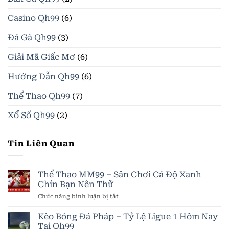
Casino Qh99
(6)
Đá Gà Qh99
(3)
Giải Mã Giấc Mơ
(6)
Hướng Dẫn Qh99
(6)
Thể Thao Qh99
(7)
Xổ Số Qh99
(2)
Tin Liên Quan
Thể Thao MM99 – Sân Chơi Cá Độ Xanh
Chín Bạn Nên Thử
ở
Chức năng bình luận bị tắt
Thể
Thao
Kèo Bóng Đá Pháp – Tỷ Lệ Ligue 1 Hôm Nay
MM99
Tại Qh99