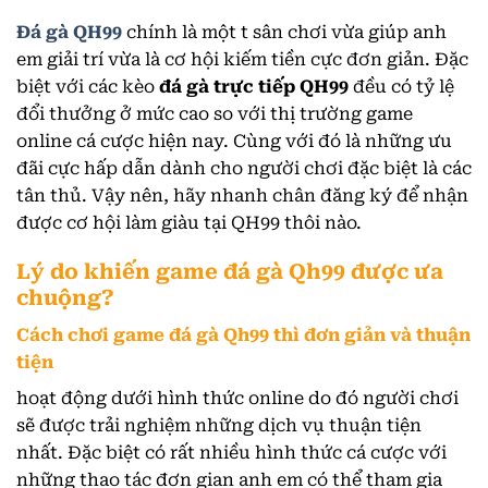
Đá gà QH99
chính là một t sân chơi vừa giúp anh
em giải trí vừa là cơ hội kiếm tiền cực đơn giản. Đặc
biệt với các kèo
đá gà trực tiếp QH99
đều có tỷ lệ
đổi thưởng ở mức cao so với thị trường game
online cá cược hiện nay. Cùng với đó là những ưu
đãi cực hấp dẫn dành cho người chơi đặc biệt là các
tân thủ. Vậy nên, hãy nhanh chân đăng ký để nhận
được cơ hội làm giàu tại QH99 thôi nào.
Lý do khiến game đá gà Qh99 được ưa
chuộng?
Cách chơi game đá gà Qh99 thì đơn giản và thuận
tiện
hoạt động dưới hình thức online do đó người chơi
sẽ được trải nghiệm những dịch vụ thuận tiện
nhất. Đặc biệt có rất nhiều hình thức cá cược với
những thao tác đơn gian anh em có thể tham gia