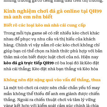
những trường gà có tiếng hàng đầu trên thị trường.
Kinh nghiệm chơi đá gà online tại QH99
mà anh em nên biết
Biết rõ các loại kèo mà nhà cái cung cấp
Trong mỗi tựa game sẽ có rất nhiều kèo chơi khác
nhau để phục vụ nhu cầu và thị hiếu của khách
hàng. Chính vì vậy nắm rõ các kèo chơi không chỉ
giúp bạn có thể chọn ra hình thức phù hợp với bản
thân mà còn biết được luật chơi của nó. Hiện nay
kèo đá gà trực tiếp QH99
có ba loại đó là:Kèo đặt
nhà cái thắng; Kèo đặt nhà bạn thắng và Kèo hòa
Không nên đặt nặng quá vào vấn đề thắng, thua
Là một trò chơi cá cược nên chắc chắn yếu tố may
mắn không thể thiếu để anh em giành được chiến
thắng. Ngoài ra chiến thuật chơi và tâm lý vững
vàng kết hợp với kiểm soát cảm xúc chính là chìa